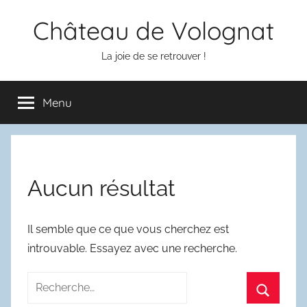
Aller
Château de Volognat
au
contenu
La joie de se retrouver !
Menu
Aucun résultat
Il semble que ce que vous cherchez est
introuvable. Essayez avec une recherche.
Recherche
pour
Recherc