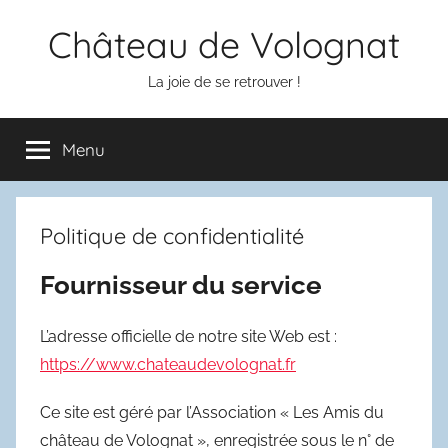
Aller
Château de Volognat
au
contenu
La joie de se retrouver !
Menu
Politique de confidentialité
Fournisseur du service
L’adresse officielle de notre site Web est :
https://www.chateaudevolognat.fr
Ce site est géré par l’Association « Les Amis du
château de Volognat », enregistrée sous le n° de