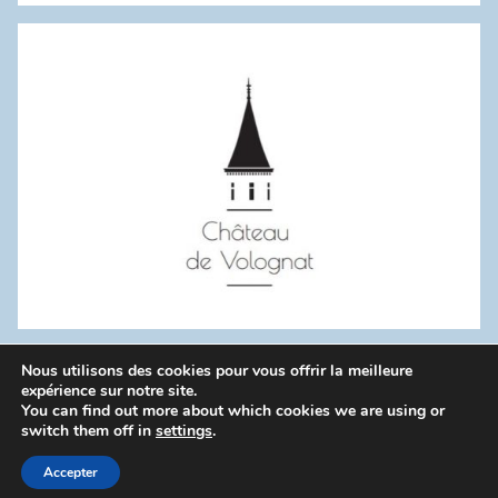
:
Nous utilisons des cookies pour vous offrir la meilleure
WordPress Theme: Donovan by ThemeZee.
expérience sur notre site.
You can find out more about which cookies we are using or
switch them off in
settings
.
Politique de confidentialité
Accepter