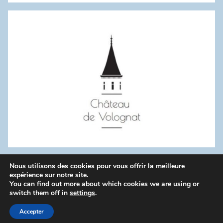
:
Nous utilisons des cookies pour vous offrir la meilleure
WordPress Theme: Donovan by ThemeZee.
expérience sur notre site.
You can find out more about which cookies we are using or
switch them off in
settings
.
Politique de confidentialité
Accepter