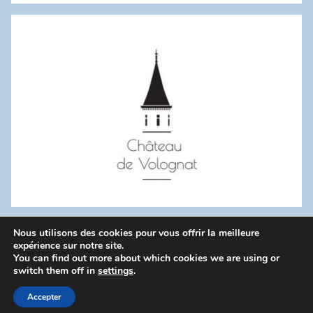
:
Nous utilisons des cookies pour vous offrir la meilleure
WordPress Theme: Donovan by ThemeZee.
expérience sur notre site.
You can find out more about which cookies we are using or
switch them off in
settings
.
Politique de confidentialité
Accepter