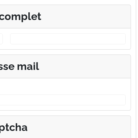
complet
sse mail
ptcha