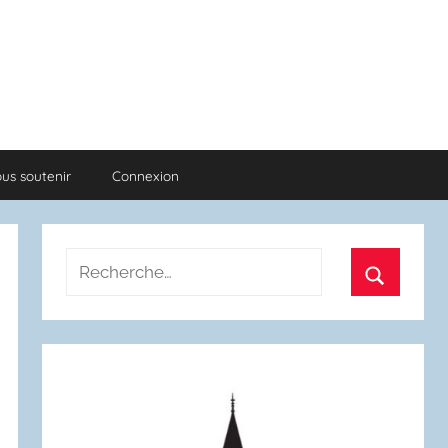
us soutenir
Connexion
Recherche
pour
Recherch
: