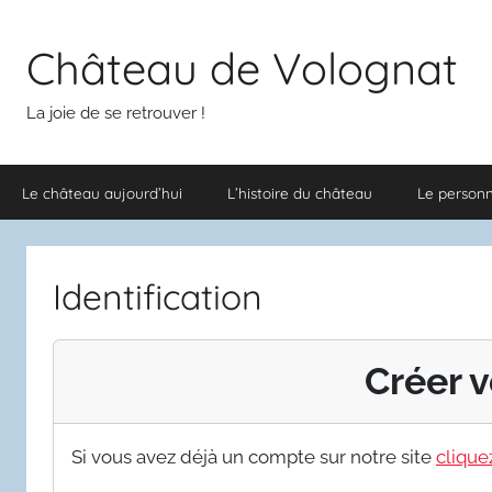
Aller
au
Château de Volognat
contenu
La joie de se retrouver !
Le château aujourd’hui
L’histoire du château
Le person
Identification
Créer v
Si vous avez déjà un compte sur notre site
cliquez