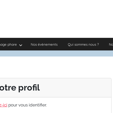
nage phare
Nos évènements
Qui sommes nous ?
No
otre profil
-ici
pour vous identifier.