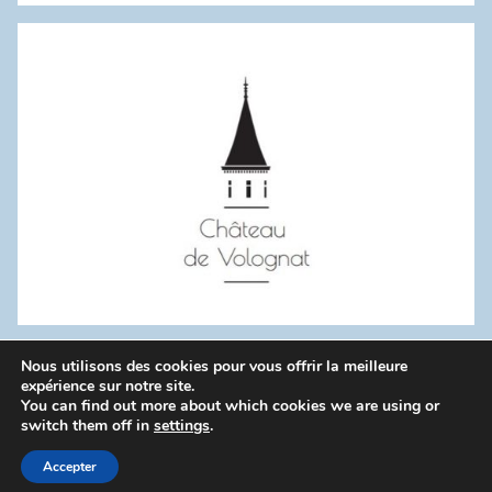
:
Nous utilisons des cookies pour vous offrir la meilleure
WordPress Theme: Donovan by ThemeZee.
expérience sur notre site.
You can find out more about which cookies we are using or
switch them off in
settings
.
Politique de confidentialité
Accepter