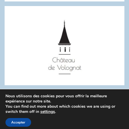
:
Nous utilisons des cookies pour vous offrir la meilleure
WordPress Theme: Donovan by ThemeZee.
expérience sur notre site.
You can find out more about which cookies we are using or
switch them off in
settings
.
Politique de confidentialité
Accepter