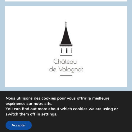
:
Nous utilisons des cookies pour vous offrir la meilleure
WordPress Theme: Donovan by ThemeZee.
expérience sur notre site.
You can find out more about which cookies we are using or
switch them off in
settings
.
Politique de confidentialité
Accepter