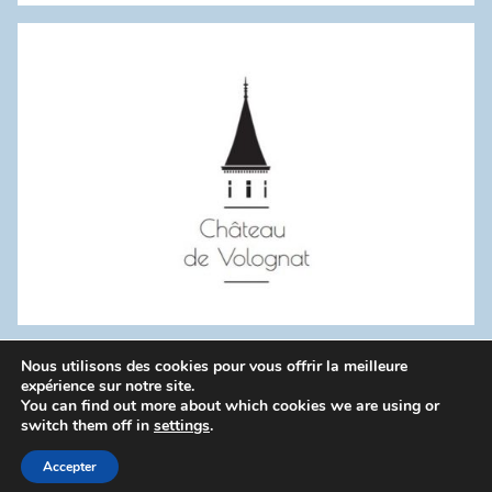
:
Nous utilisons des cookies pour vous offrir la meilleure
WordPress Theme: Donovan by ThemeZee.
expérience sur notre site.
You can find out more about which cookies we are using or
switch them off in
settings
.
Politique de confidentialité
Accepter