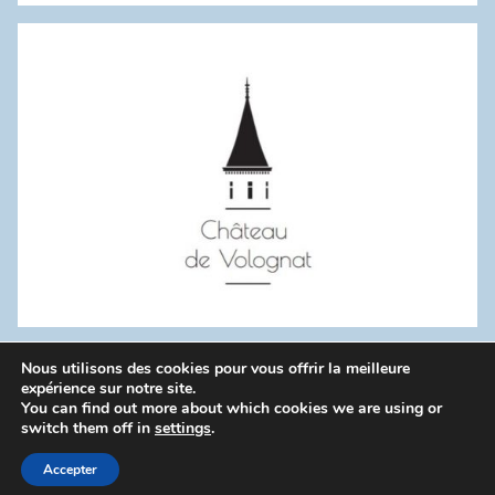
:
Nous utilisons des cookies pour vous offrir la meilleure
WordPress Theme: Donovan by ThemeZee.
expérience sur notre site.
You can find out more about which cookies we are using or
switch them off in
settings
.
Politique de confidentialité
Accepter