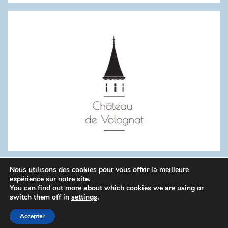
:
Nous utilisons des cookies pour vous offrir la meilleure
WordPress Theme: Donovan by ThemeZee.
expérience sur notre site.
You can find out more about which cookies we are using or
switch them off in
settings
.
Politique de confidentialité
Accepter