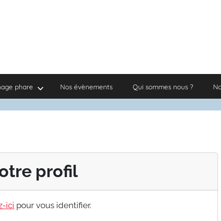
nage phare
Nos évènements
Qui sommes nous ?
No
otre profil
-ici
pour vous identifier.