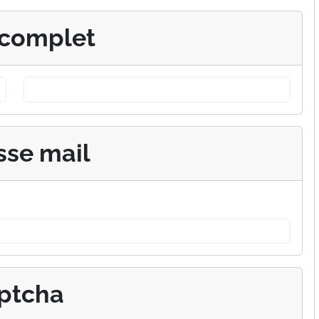
complet
sse mail
ptcha