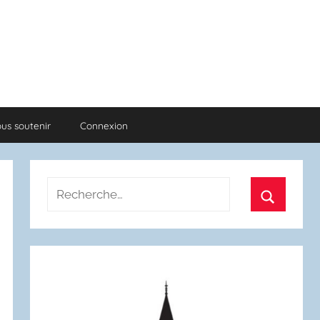
us soutenir
Connexion
Recherche
pour
Recherch
: