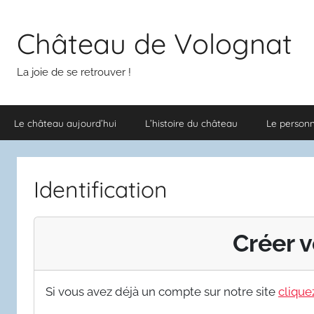
Aller
au
Château de Volognat
contenu
La joie de se retrouver !
Le château aujourd’hui
L’histoire du château
Le person
Identification
Créer v
Si vous avez déjà un compte sur notre site
cliquez