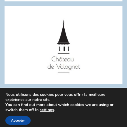
:
Nous utilisons des cookies pour vous offrir la meilleure
WordPress Theme: Donovan by ThemeZee.
expérience sur notre site.
You can find out more about which cookies we are using or
switch them off in
settings
.
Politique de confidentialité
Accepter