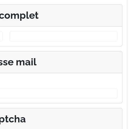
complet
sse mail
ptcha