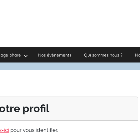
nage phare
Nos évènements
Qui sommes nous ?
No
otre profil
-ici
pour vous identifier.