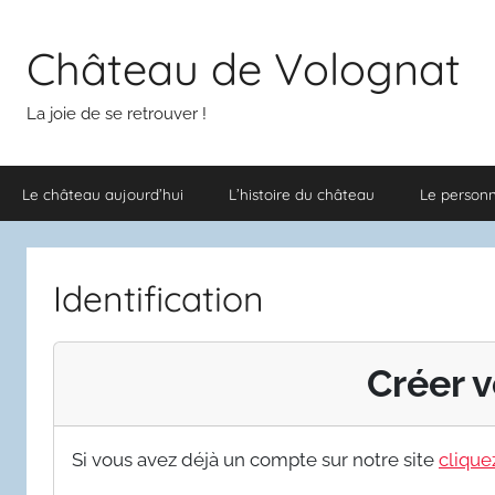
Aller
au
Château de Volognat
contenu
La joie de se retrouver !
Le château aujourd’hui
L’histoire du château
Le person
Identification
Créer v
Si vous avez déjà un compte sur notre site
cliquez