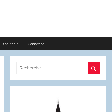
us soutenir
Connexion
Recherche
pour
Recherch
: