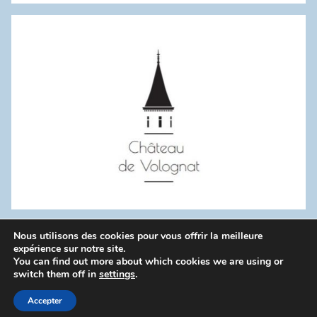
:
Nous utilisons des cookies pour vous offrir la meilleure
WordPress Theme: Donovan by ThemeZee.
expérience sur notre site.
You can find out more about which cookies we are using or
switch them off in
settings
.
Politique de confidentialité
Accepter