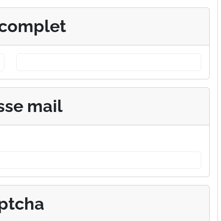
complet
sse mail
ptcha