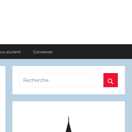
us soutenir
Connexion
Recherche
pour
Recherch
: