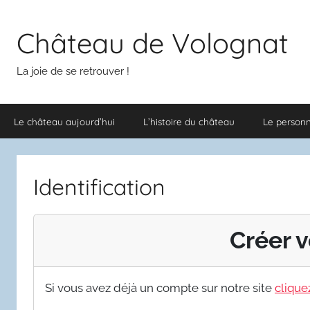
Aller
au
Château de Volognat
contenu
La joie de se retrouver !
Le château aujourd’hui
L’histoire du château
Le person
Identification
Créer v
Si vous avez déjà un compte sur notre site
cliquez