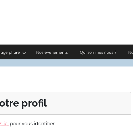
nage phare
Nos évènements
Qui sommes nous ?
No
otre profil
-ici
pour vous identifier.