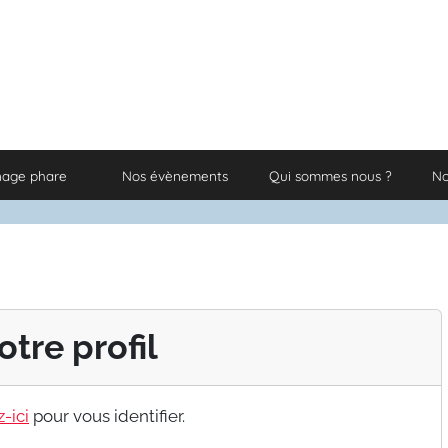
nage phare
Nos évènements
Qui sommes nous ?
No
otre profil
-ici
pour vous identifier.