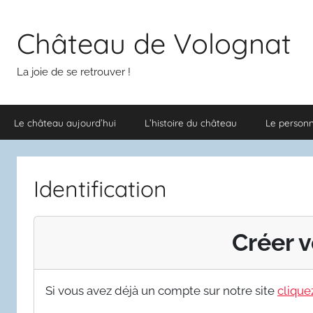
Aller
au
Château de Volognat
contenu
La joie de se retrouver !
Le château aujourd’hui
L’histoire du château
Le person
Identification
Créer v
Si vous avez déjà un compte sur notre site
cliquez