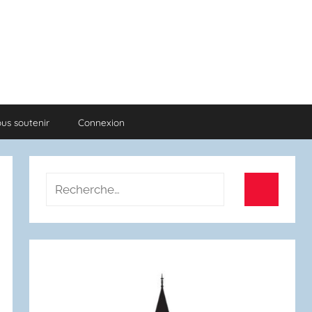
us soutenir
Connexion
Recherche
pour
Recherch
: