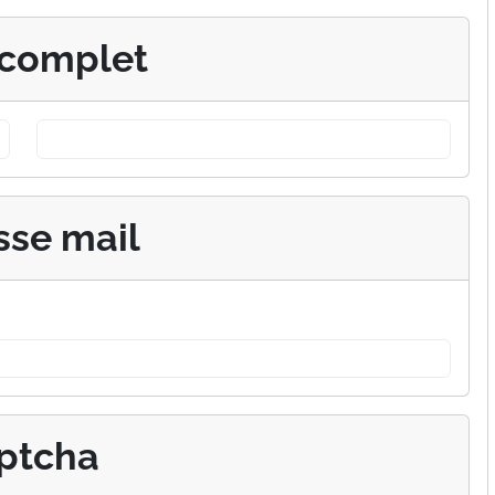
complet
sse mail
ptcha