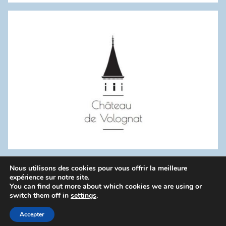
:
Nous utilisons des cookies pour vous offrir la meilleure
WordPress Theme: Donovan by ThemeZee.
expérience sur notre site.
You can find out more about which cookies we are using or
switch them off in
settings
.
Politique de confidentialité
Accepter