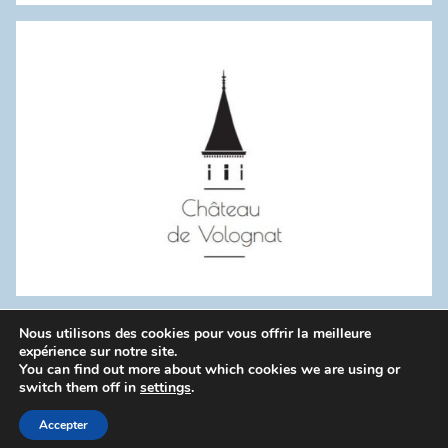
:
Nous utilisons des cookies pour vous offrir la meilleure
WordPress Theme: Donovan by ThemeZee.
expérience sur notre site.
You can find out more about which cookies we are using or
switch them off in
settings
.
Politique de confidentialité
Accepter