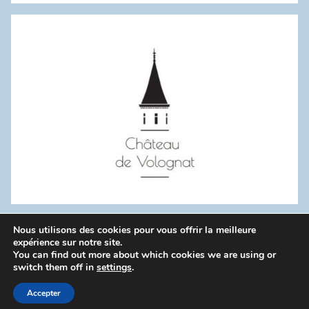
:
Nous utilisons des cookies pour vous offrir la meilleure
WordPress Theme: Donovan by ThemeZee.
expérience sur notre site.
You can find out more about which cookies we are using or
switch them off in
settings
.
Politique de confidentialité
Accepter