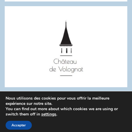
:
Nous utilisons des cookies pour vous offrir la meilleure
WordPress Theme: Donovan by ThemeZee.
expérience sur notre site.
You can find out more about which cookies we are using or
switch them off in
settings
.
Politique de confidentialité
Accepter