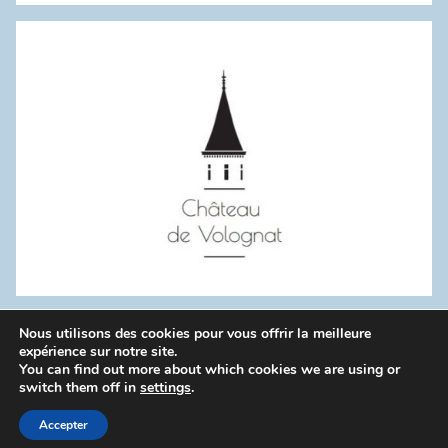
:
Nous utilisons des cookies pour vous offrir la meilleure
WordPress Theme: Donovan by ThemeZee.
expérience sur notre site.
You can find out more about which cookies we are using or
switch them off in
settings
.
Politique de confidentialité
Accepter