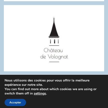
:
Nous utilisons des cookies pour vous offrir la meilleure
WordPress Theme: Donovan by ThemeZee.
expérience sur notre site.
You can find out more about which cookies we are using or
switch them off in
settings
.
Politique de confidentialité
Accepter