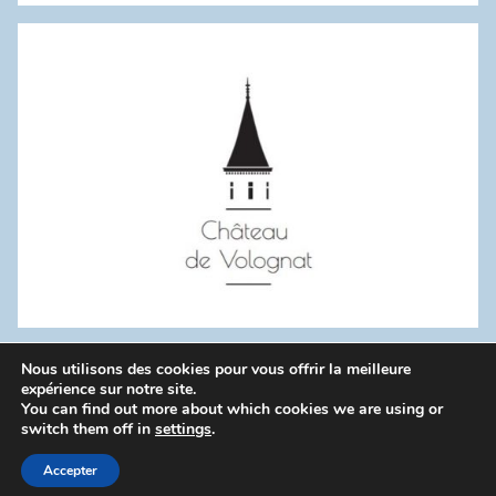
:
Nous utilisons des cookies pour vous offrir la meilleure
WordPress Theme: Donovan by ThemeZee.
expérience sur notre site.
You can find out more about which cookies we are using or
switch them off in
settings
.
Politique de confidentialité
Accepter