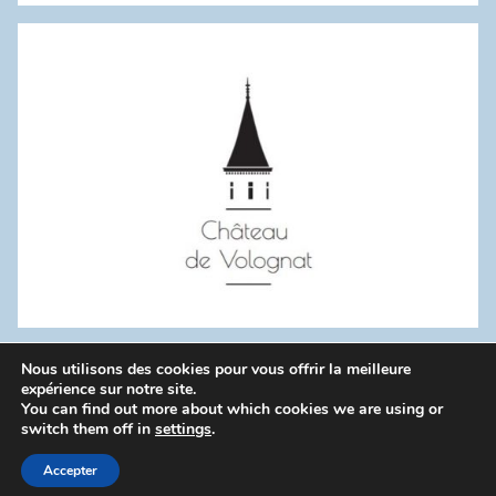
:
Nous utilisons des cookies pour vous offrir la meilleure
WordPress Theme: Donovan by ThemeZee.
expérience sur notre site.
You can find out more about which cookies we are using or
switch them off in
settings
.
Politique de confidentialité
Accepter