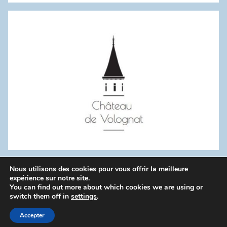
:
Nous utilisons des cookies pour vous offrir la meilleure
WordPress Theme: Donovan by ThemeZee.
expérience sur notre site.
You can find out more about which cookies we are using or
switch them off in
settings
.
Politique de confidentialité
Accepter