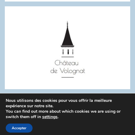
:
Nous utilisons des cookies pour vous offrir la meilleure
WordPress Theme: Donovan by ThemeZee.
expérience sur notre site.
You can find out more about which cookies we are using or
switch them off in
settings
.
Politique de confidentialité
Accepter