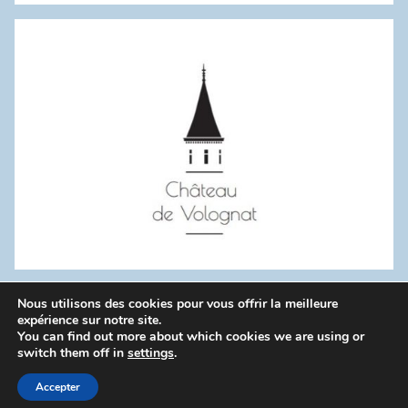
:
Nous utilisons des cookies pour vous offrir la meilleure
WordPress Theme: Donovan by ThemeZee.
expérience sur notre site.
You can find out more about which cookies we are using or
switch them off in
settings
.
Politique de confidentialité
Accepter