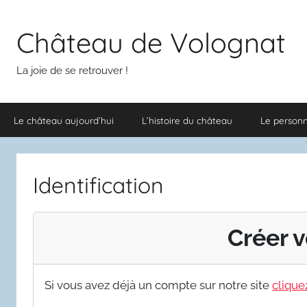
Aller
au
Château de Volognat
contenu
La joie de se retrouver !
Le château aujourd’hui
L’histoire du château
Le person
Identification
Créer v
Si vous avez déjà un compte sur notre site
cliquez