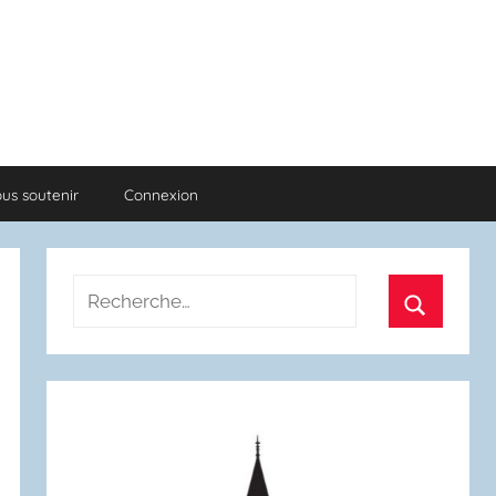
us soutenir
Connexion
Recherche
pour
Recherch
: