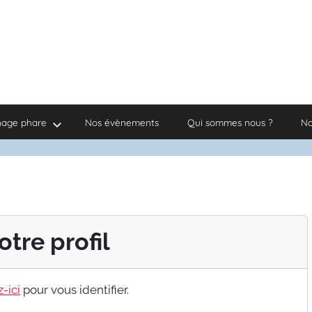
nage phare
Nos évènements
Qui sommes nous ?
No
otre profil
-ici
pour vous identifier.