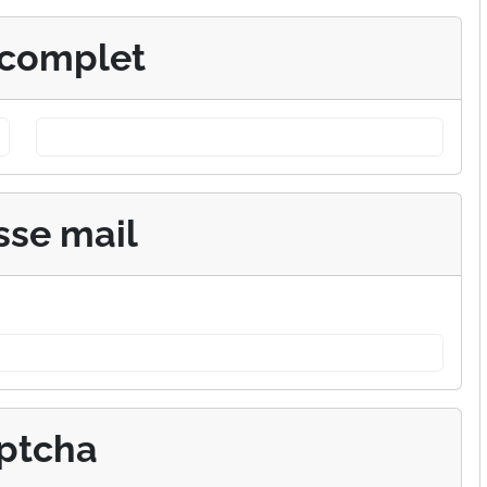
complet
sse mail
ptcha