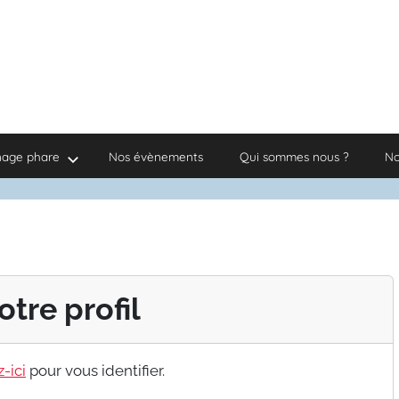
nage phare
Nos évènements
Qui sommes nous ?
No
otre profil
-ici
pour vous identifier.