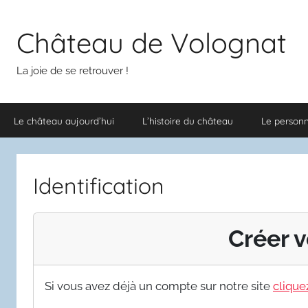
Aller
au
Château de Volognat
contenu
La joie de se retrouver !
Le château aujourd’hui
L’histoire du château
Le person
Identification
Créer v
Si vous avez déjà un compte sur notre site
cliquez