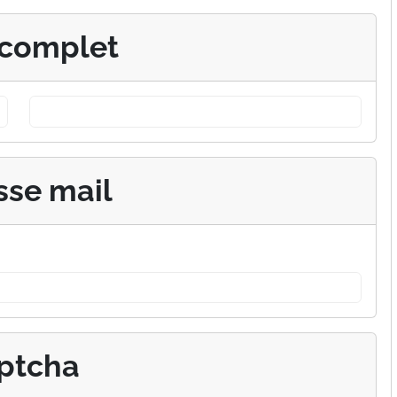
complet
sse mail
ptcha