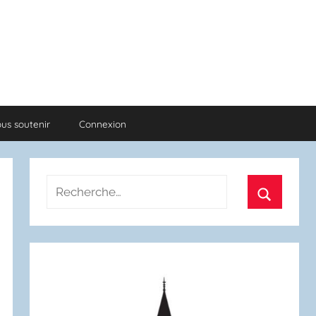
us soutenir
Connexion
Recherche
pour
Recherch
: