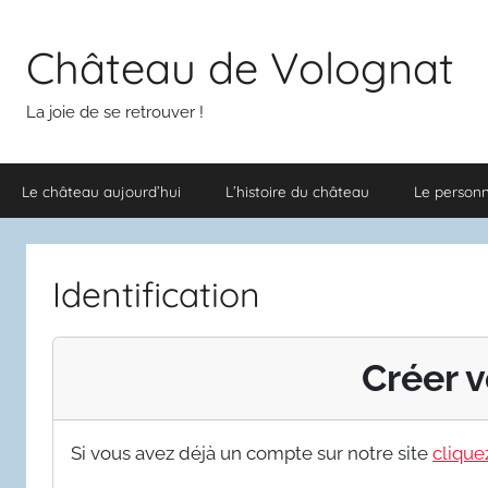
Aller
au
Château de Volognat
contenu
La joie de se retrouver !
Le château aujourd’hui
L’histoire du château
Le person
Identification
Créer v
Si vous avez déjà un compte sur notre site
cliquez