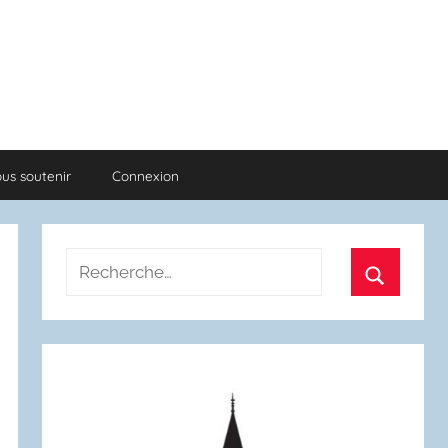
us soutenir
Connexion
Recherche
pour
Recherch
: