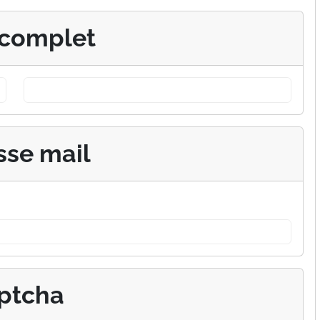
complet
sse mail
ptcha