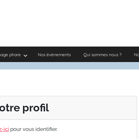
nage phare
Nos évènements
Qui sommes nous ?
No
otre profil
-ici
pour vous identifier.