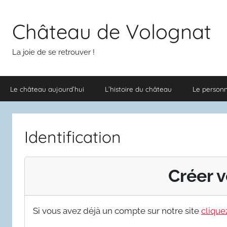
Aller
au
Château de Volognat
contenu
La joie de se retrouver !
Le château aujourd’hui
L’histoire du château
Le person
Identification
Créer v
Si vous avez déjà un compte sur notre site
cliquez