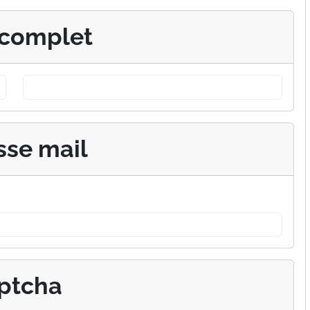
complet
sse mail
ptcha