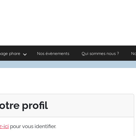
nage phare
Nos évènements
Qui sommes nous ?
No
otre profil
-ici
pour vous identifier.