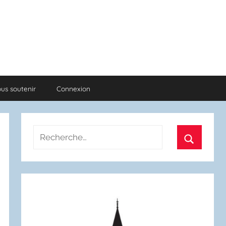
us soutenir
Connexion
Recherche
pour
Recherch
: