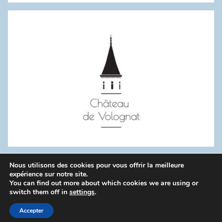
:
Nous utilisons des cookies pour vous offrir la meilleure
WordPress Theme: Donovan by ThemeZee.
expérience sur notre site.
You can find out more about which cookies we are using or
switch them off in
settings
.
Politique de confidentialité
Accepter