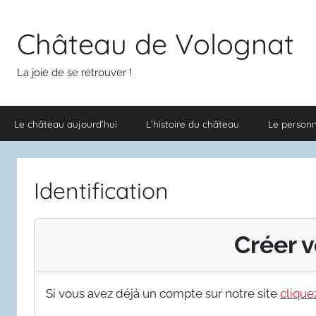
Aller
au
Château de Volognat
contenu
La joie de se retrouver !
Le château aujourd’hui
L’histoire du château
Le person
Identification
Créer v
Si vous avez déjà un compte sur notre site
cliquez