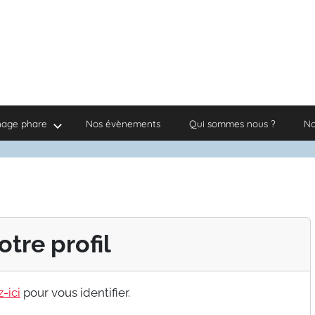
nage phare
Nos évènements
Qui sommes nous ?
No
otre profil
-ici
pour vous identifier.