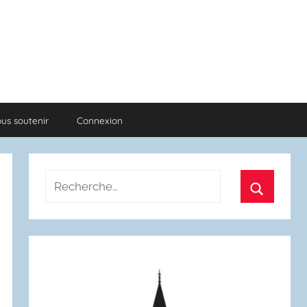
us soutenir
Connexion
Recherche
pour
Recherch
: