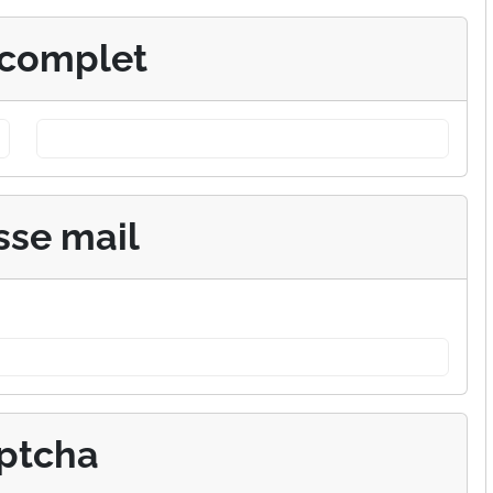
complet
sse mail
ptcha