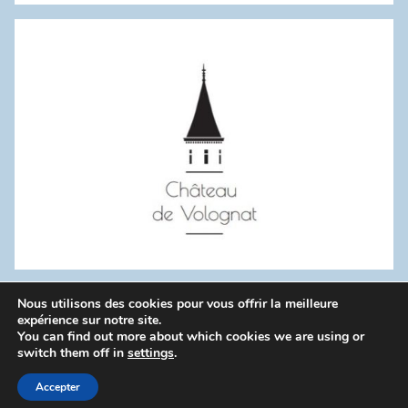
:
Nous utilisons des cookies pour vous offrir la meilleure
WordPress Theme: Donovan by ThemeZee.
expérience sur notre site.
You can find out more about which cookies we are using or
switch them off in
settings
.
Politique de confidentialité
Accepter