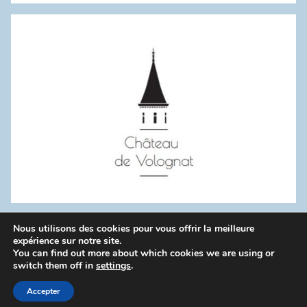
:
Nous utilisons des cookies pour vous offrir la meilleure
WordPress Theme: Donovan by ThemeZee.
expérience sur notre site.
You can find out more about which cookies we are using or
switch them off in
settings
.
Politique de confidentialité
Accepter