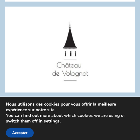
:
Nous utilisons des cookies pour vous offrir la meilleure
WordPress Theme: Donovan by ThemeZee.
expérience sur notre site.
You can find out more about which cookies we are using or
switch them off in
settings
.
Politique de confidentialité
Accepter