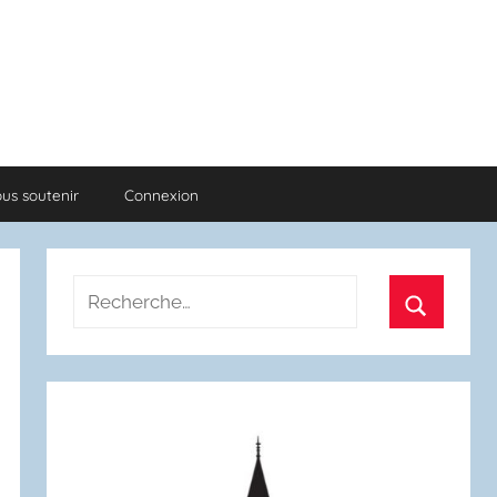
us soutenir
Connexion
Recherche
pour
Recherch
: