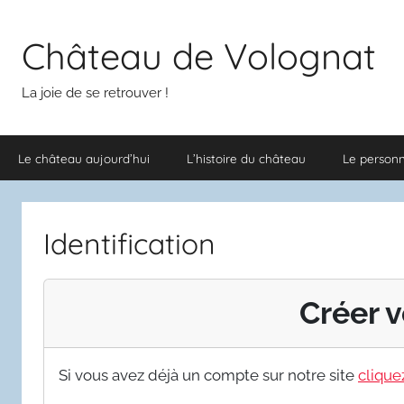
Aller
au
Château de Volognat
contenu
La joie de se retrouver !
Le château aujourd’hui
L’histoire du château
Le person
Identification
Créer v
Si vous avez déjà un compte sur notre site
cliquez