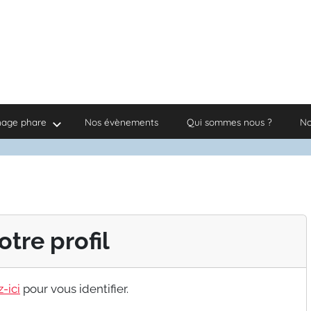
nage phare
Nos évènements
Qui sommes nous ?
No
otre profil
-ici
pour vous identifier.