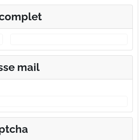
complet
sse mail
ptcha