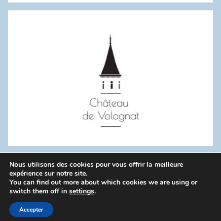
:
Nous utilisons des cookies pour vous offrir la meilleure
WordPress Theme: Donovan by ThemeZee.
expérience sur notre site.
You can find out more about which cookies we are using or
switch them off in
settings
.
Politique de confidentialité
Accepter