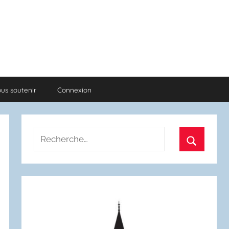
us soutenir
Connexion
Recherche
pour
Recherch
: