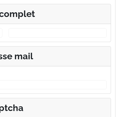
complet
sse mail
ptcha