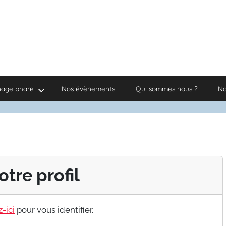
nage phare
Nos évènements
Qui sommes nous ?
No
otre profil
-ici
pour vous identifier.