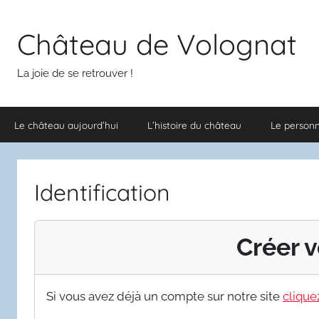
Aller
au
Château de Volognat
contenu
La joie de se retrouver !
Le château aujourd’hui
L’histoire du château
Le person
Identification
Créer v
Si vous avez déjà un compte sur notre site
cliquez