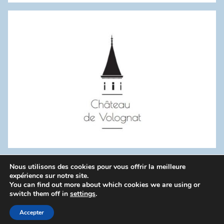
:
Nous utilisons des cookies pour vous offrir la meilleure
WordPress Theme: Donovan by ThemeZee.
expérience sur notre site.
You can find out more about which cookies we are using or
switch them off in
settings
.
Politique de confidentialité
Accepter