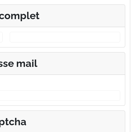
complet
sse mail
ptcha