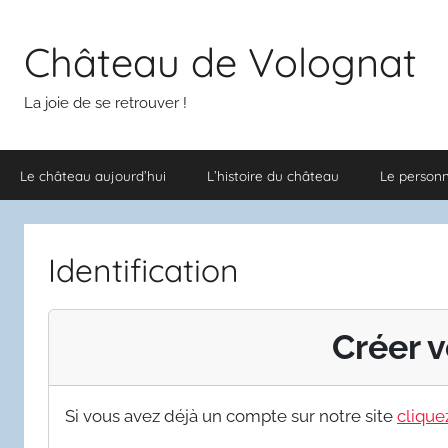
Aller
au
Château de Volognat
contenu
La joie de se retrouver !
Le château aujourd’hui
L’histoire du château
Le person
Identification
Créer v
Si vous avez déjà un compte sur notre site
cliquez