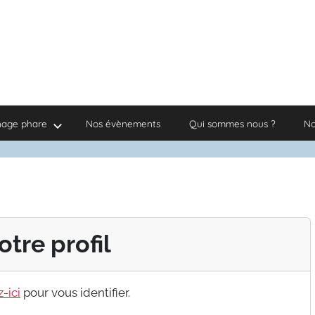
nage phare
Nos évènements
Qui sommes nous ?
No
otre profil
-ici
pour vous identifier.