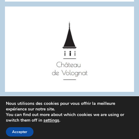
:
Nous utilisons des cookies pour vous offrir la meilleure
WordPress Theme: Donovan by ThemeZee.
expérience sur notre site.
You can find out more about which cookies we are using or
switch them off in
settings
.
Politique de confidentialité
Accepter