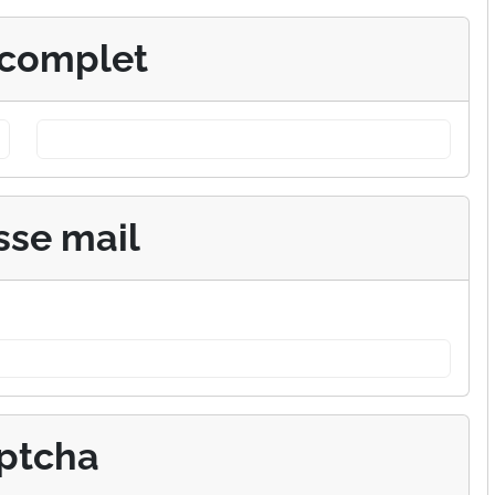
complet
sse mail
ptcha