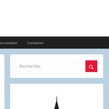
us soutenir
Connexion
Recherche
pour
Recherch
: