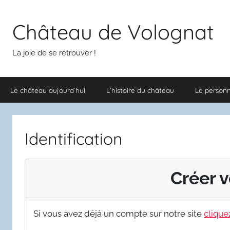
Aller
au
Château de Volognat
contenu
La joie de se retrouver !
Le château aujourd’hui
L’histoire du château
Le person
Identification
Créer v
Si vous avez déjà un compte sur notre site
cliquez