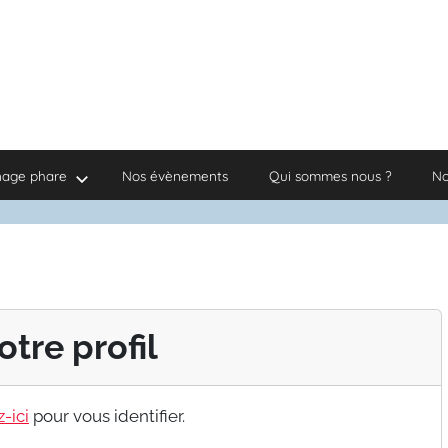
nage phare
Nos évènements
Qui sommes nous ?
No
otre profil
-ici
pour vous identifier.