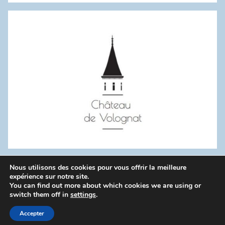
:
Nous utilisons des cookies pour vous offrir la meilleure
WordPress Theme: Donovan by ThemeZee.
expérience sur notre site.
You can find out more about which cookies we are using or
switch them off in
settings
.
Politique de confidentialité
Accepter