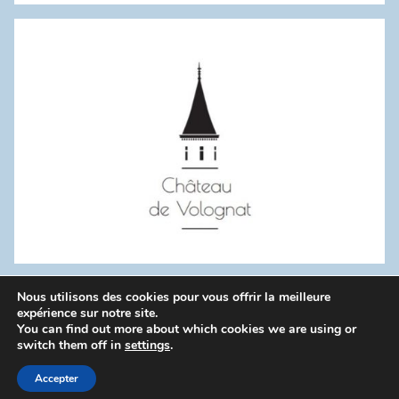
:
Nous utilisons des cookies pour vous offrir la meilleure
WordPress Theme: Donovan by ThemeZee.
expérience sur notre site.
You can find out more about which cookies we are using or
switch them off in
settings
.
Politique de confidentialité
Accepter