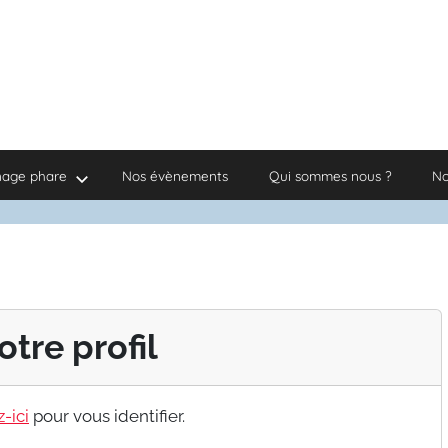
nage phare
Nos évènements
Qui sommes nous ?
No
otre profil
-ici
pour vous identifier.