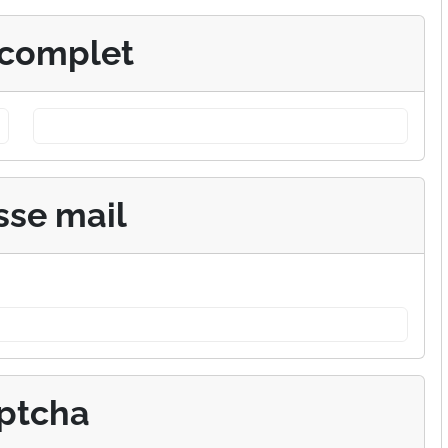
complet
sse mail
ptcha