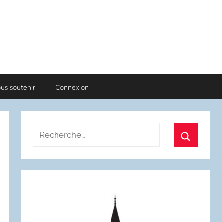
us soutenir
Connexion
Recherche
pour
Recherch
: