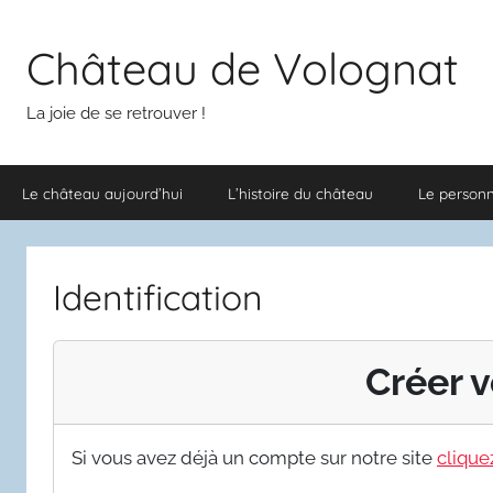
Aller
au
Château de Volognat
contenu
La joie de se retrouver !
Le château aujourd’hui
L’histoire du château
Le person
Identification
Créer v
Si vous avez déjà un compte sur notre site
cliquez