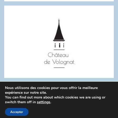
:
Nous utilisons des cookies pour vous offrir la meilleure
WordPress Theme: Donovan by ThemeZee.
expérience sur notre site.
You can find out more about which cookies we are using or
switch them off in
settings
.
Politique de confidentialité
Accepter