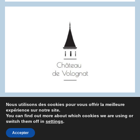
:
Nous utilisons des cookies pour vous offrir la meilleure
WordPress Theme: Donovan by ThemeZee.
expérience sur notre site.
You can find out more about which cookies we are using or
switch them off in
settings
.
Politique de confidentialité
Accepter